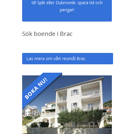
till Split eller Dubrovnik: spara tid och
pengar!
Sök boende i Brac
Läs mera om vårt resmål Brac