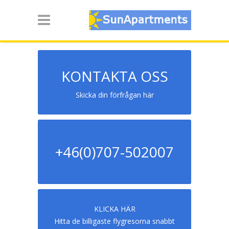
KONTAKTA OSS
Skicka din förfrågan här
+46(0)707-502007
KLICKA HÄR
Hitta de billigaste flygresorna snabbt