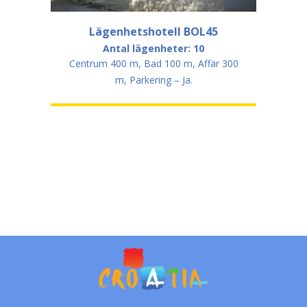
Lägenhetshotell BOL45
Antal lägenheter: 10
Centrum 400 m, Bad 100 m, Affär 300
m, Parkering – Ja.