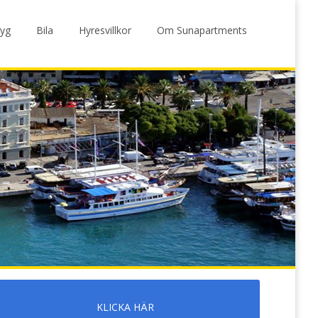
lyg
Bila
Hyresvillkor
Om Sunapartments
KLICKA HÄR