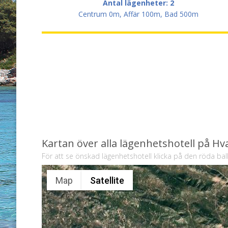
Antal lägenheter: 2
Centrum 0m, Affär 100m, Bad 500m
Kartan över alla lägenhetshotell på Hv
För att se önskad lägenhetshotell klicka på den röda ba
Map
Satellite