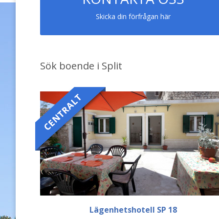
Skicka din förfrågan här
Sök boende i Split
Lägenhetshotell SP 18