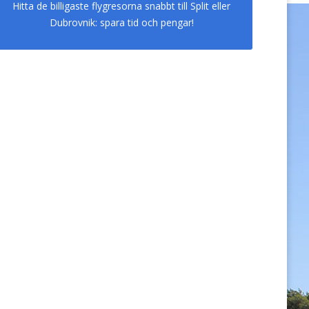
Hitta de billigaste flygresorna snabbt till Split eller
Dubrovnik: spara tid och pengar!