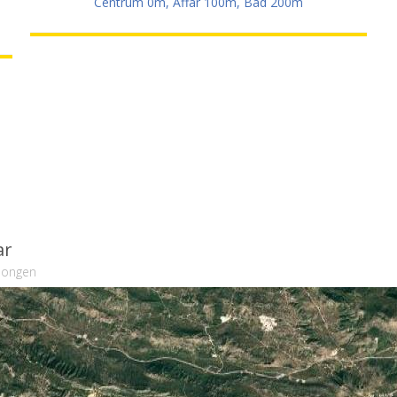
Centrum 0m, Affär 100m, Bad 200m
ar
llongen