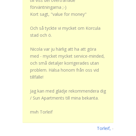
till viss del överträffade
förväntningarna ;-)
Kort sagt, "value for money"
Och så tyckte vi mycket om Korcula
stad och ö.
Nicola var ju härlig att ha att göra
med - mycket mycket service-minded,
och små detaljer korrigerades utan
problem. Hälsa honom från oss vid
tillfälle!
Jag kan med glädje rekommendera dig
/ Sun Apartments till mina bekanta.
mvh Torleif
Torleif,
-