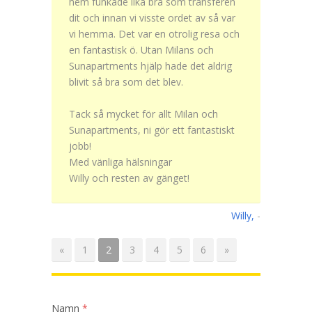
hem funkade lika bra som transferen
dit och innan vi visste ordet av så var
vi hemma. Det var en otrolig resa och
en fantastisk ö. Utan Milans och
Sunapartments hjälp hade det aldrig
blivit så bra som det blev.
Tack så mycket för allt Milan och
Sunapartments, ni gör ett fantastiskt
jobb!
Med vänliga hälsningar
Willy och resten av gänget!
Willy,
-
«
1
2
3
4
5
6
»
Namn
*